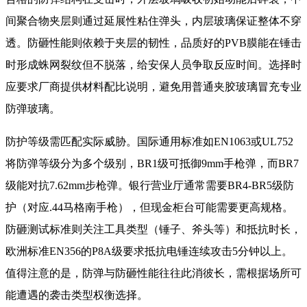
间聚合物夹层则通过延展性粘住弹头，内层玻璃保证整体不穿
透。防砸性能则依赖于夹层的韧性，品质好的PVB膜能在锤击
时形成蛛网裂纹但不脱落，给安保人员争取反应时间。选择时
应要求厂商提供材料配比说明，避免用普通夹胶玻璃冒充专业
防弹玻璃。
防护等级需匹配实际威胁。国际通用标准如EN1063或UL752
将防弹等级分为多个级别，BR1级可抵御9mm手枪弹，而BR7
级能对抗7.62mm步枪弹。银行营业厅通常需要BR4-BR5级防
护（对应.44马格南手枪），但现金柜台可能需要更高规格。
防砸测试标准则关注工具类型（锤子、斧头等）和抵抗时长，
欧洲标准EN356的P8A级要求抵抗电锤连续攻击5分钟以上。
值得注意的是，防弹与防砸性能往往此消彼长，需根据场所可
能遭遇的袭击类型权衡选择。