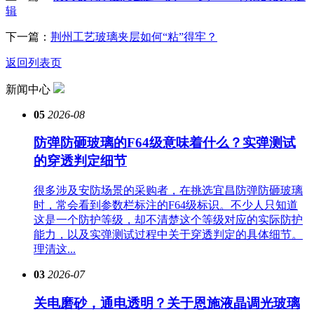
辑
下一篇：
荆州工艺玻璃夹层如何“粘”得牢？
返回列表页
新闻中心
05
2026-08
防弹防砸玻璃的F64级意味着什么？实弹测试
的穿透判定细节
很多涉及安防场景的采购者，在挑选宜昌防弹防砸玻璃
时，常会看到参数栏标注的F64级标识。不少人只知道
这是一个防护等级，却不清楚这个等级对应的实际防护
能力，以及实弹测试过程中关于穿透判定的具体细节。
理清这...
03
2026-07
关电磨砂，通电透明？关于恩施液晶调光玻璃