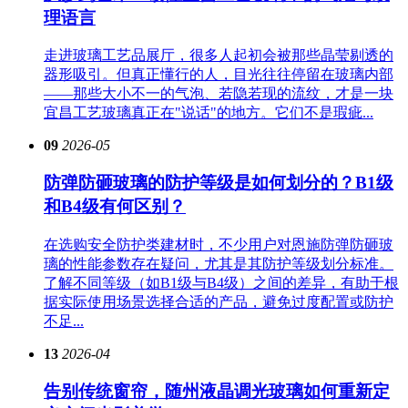
理语言
走进玻璃工艺品展厅，很多人起初会被那些晶莹剔透的
器形吸引。但真正懂行的人，目光往往停留在玻璃内部
——那些大小不一的气泡、若隐若现的流纹，才是一块
宜昌工艺玻璃真正在"说话"的地方。它们不是瑕疵...
09
2026-05
防弹防砸玻璃的防护等级是如何划分的？B1级
和B4级有何区别？
在选购安全防护类建材时，不少用户对恩施防弹防砸玻
璃的性能参数存在疑问，尤其是其防护等级划分标准。
了解不同等级（如B1级与B4级）之间的差异，有助于根
据实际使用场景选择合适的产品，避免过度配置或防护
不足...
13
2026-04
告别传统窗帘，随州液晶调光玻璃如何重新定