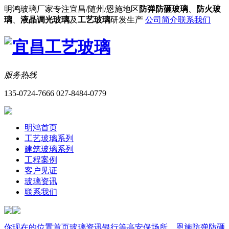
明鸿玻璃厂家专注宜昌/随州/恩施地区
防弹防砸玻璃
、
防火玻
璃
、
液晶调光玻璃
及
工艺玻璃
研发生产
公司简介
联系我们
服务热线
135-0724-7666 027-8484-0779
明鸿首页
工艺玻璃系列
建筑玻璃系列
工程案例
客户见证
玻璃资讯
联系我们
你现在的位置
首页
玻璃资讯
银行等高安保场所，恩施防弹防砸