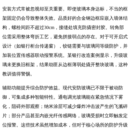
安装方式常被忽视却至关重要。即使玻璃本身达标，不当的框
架固定仍会导致整体失效。品质好的合金钢边框应嵌入墙体结
构，螺栓间距不超过30cm，接缝处填充防撬密封胶。转角部
位需采用整体弯折工艺，避免拼接弱点的存在。对于可开启式
设计（如银行柜台传递窗），铰链需要与玻璃同等级防护，并
加装位置传感器联动报警系统。某银行改造案例显示，升级玻
璃未更换旧框架，结果劫匪从边框薄弱处撬开整块玻璃，这种
教训值得警惕。
辅助功能提升综合防护效益。现代安防玻璃已不限于被动防
御，可集成多种智能特性。通电调光玻璃能在紧急情况下雾
化，阻碍外部观察；纳米涂层可减少爆炸冲击波产生的飞溅碎
片；部分产品甚至内嵌光纤传感网络，玻璃受损时立即触发定
位报警。这些技术虽然增加成本，但对于核心场所的防护升级