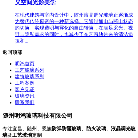
义空间光影美学
在现代建筑与室内设计中，随州液晶调光玻璃正逐渐成
为替代传统窗帘的一种新选择。它通过通电与断电状态
的切换，实现透明与雾化的自由转换，在满足采光、视
野与隐私需求的同时，也减少了布艺帘轨带来的清洁负
担和...
返回顶部
明鸿首页
工艺玻璃系列
建筑玻璃系列
工程案例
客户见证
玻璃资讯
联系我们
随州明鸿玻璃科技有限公司
专注宜昌、随州、恩施
防弹防砸玻璃
、
防火玻璃
、
液晶调光玻
璃
及
工艺玻璃
定制