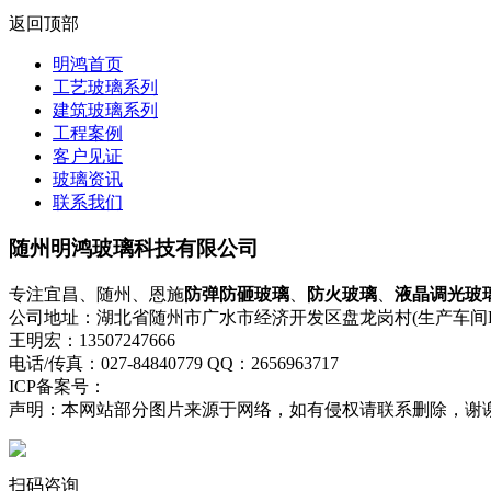
返回顶部
明鸿首页
工艺玻璃系列
建筑玻璃系列
工程案例
客户见证
玻璃资讯
联系我们
随州明鸿玻璃科技有限公司
专注宜昌、随州、恩施
防弹防砸玻璃
、
防火玻璃
、
液晶调光玻
公司地址：湖北省随州市广水市经济开发区盘龙岗村(生产车间B)2
王明宏：13507247666
电话/传真：027-84840779 QQ：2656963717
ICP备案号：
鄂ICP备18006238号-1
流量统计
声明：本网站部分图片来源于网络，如有侵权请联系删除，谢
扫码咨询