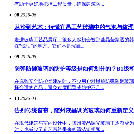
有助于更好地把控工程质量，确保建筑防...
08
2026-06
从沙到艺术：读懂宜昌工艺玻璃中的气泡与纹理
走进玻璃工艺品展厅，很多人起初会被那些晶莹剔透的器
在"说话"的地方。它们不是瑕疵...
09
2026-05
防弹防砸玻璃的防护等级是如何划分的？B1级和
在选购安全防护类建材时，不少用户对恩施防弹防砸玻璃
择合适的产品，避免过度配置或防护不足...
13
2026-04
告别传统窗帘，随州液晶调光玻璃如何重新定义
在现代建筑与室内设计中，随州液晶调光玻璃正逐渐成为
时，也减少了布艺帘轨带来的清洁负担和...