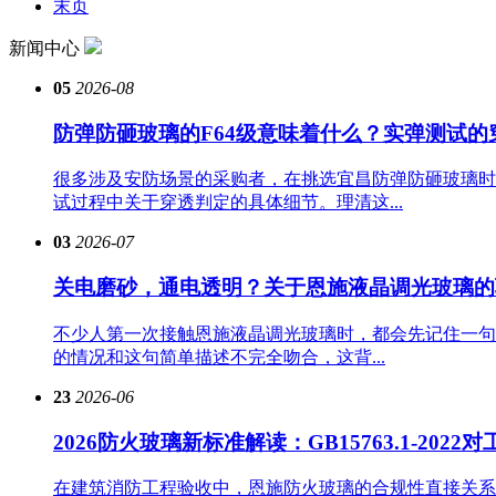
末页
新闻中心
05
2026-08
防弹防砸玻璃的F64级意味着什么？实弹测试的
很多涉及安防场景的采购者，在挑选宜昌防弹防砸玻璃时
试过程中关于穿透判定的具体细节。理清这...
03
2026-07
关电磨砂，通电透明？关于恩施液晶调光玻璃的
不少人第一次接触恩施液晶调光玻璃时，都会先记住一句
的情况和这句简单描述不完全吻合，这背...
23
2026-06
2026防火玻璃新标准解读：GB15763.1-202
在建筑消防工程验收中，恩施防火玻璃的合规性直接关系