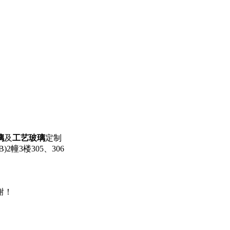
璃
及
工艺玻璃
定制
幢3楼305、306
谢！